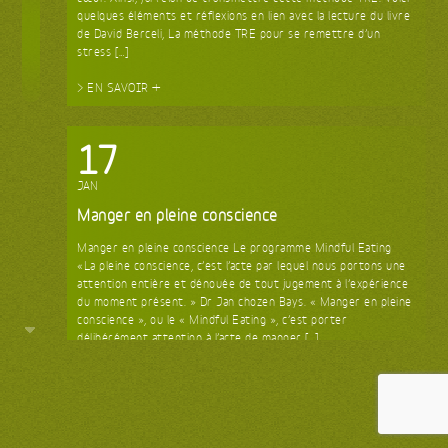
quelques éléments et réflexions en lien avec la lecture du livre
de David Berceli, La méthode TRE pour se remettre d’un
stress […]
> EN SAVOIR +
17
JAN
Manger en pleine conscience
Manger en pleine conscience Le programme Mindful Eating
«La pleine conscience, c’est l’acte par lequel nous portons une
attention entière et dénouée de tout jugement à l’expérience
du moment présent. » Dr Jan chozen Bays. « Manger en pleine
conscience », ou le « Mindful Eating », c’est porter
délibérément attention à l’acte de manger […]
> EN SAVOIR +
26