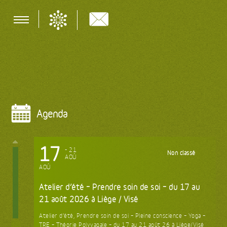
Skip
to
content
A PROPOS
RELAIS
S'INSCRIRE À LA
AGENDA
NEWSLETTER
ACTIVITÉS
CONTACT
Agenda
17
- 21
Non classé
AOÛ
AOÛ
Atelier d’été – Prendre soin de soi – du 17 au
21 août 2026 à Liège / Visé
Atelier d’été, Prendre soin de soi – Pleine conscience – Yoga –
TRE – Théorie Polyvagale – du 17 au 21 août 26 à Liège/Visé