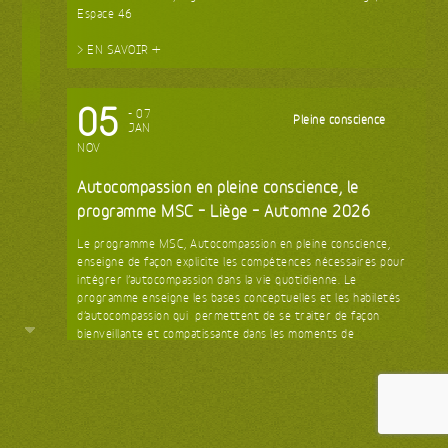
Espace 46
> EN SAVOIR +
05
- 07
Pleine conscience
JAN
NOV
Autocompassion en pleine conscience, le
programme MSC – Liège – Automne 2026
Le programme MSC, Autocompassion en pleine conscience,
enseigne de façon explicite les compétences nécessaires pour
intégrer l’autocompassion dans la vie quotidienne. Le
programme enseigne les bases conceptuelles et les habiletés
d’autocompassion qui permettent de se traiter de façon
bienveillante et compatissante dans les moments de
souffrance. Tenter de devenir notre meilleur ami.
> EN SAVOIR +