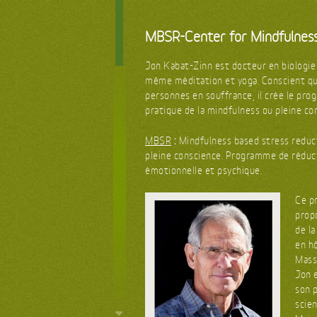
MBSR-Center for Mindfulness
Jon Kabat-Zinn est docteur en biologie m
même méditation et yoga. Conscient qu
personnes en souffrance, il crée le pr
pratique de la mindfulness ou pleine co
:
MBSR
Mindfulness based stress reduct
pleine conscience. Programme de réduct
émotionnelle et psychique.
Ce p
propo
de l
en hô
Mass
Jon e
son p
scie